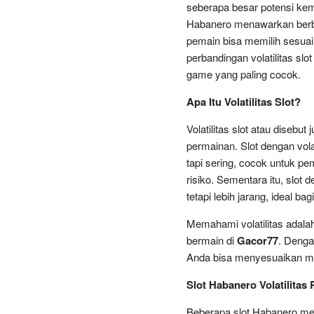
seberapa besar potensi kem
Habanero menawarkan berbaga
pemain bisa memilih sesuai
perbandingan volatilitas 
game yang paling cocok.
Apa Itu Volatilitas Slot?
Volatilitas slot atau disebu
permainan. Slot dengan vol
tapi sering, cocok untuk pe
risiko. Sementara itu, slot
tetapi lebih jarang, ideal b
Memahami volatilitas adal
bermain di
Gacor77
. Dengan
Anda bisa menyesuaikan mo
Slot Habanero Volatilitas
Beberapa slot Habanero men