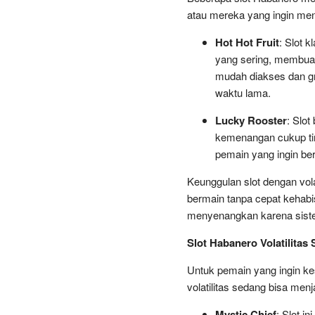
atau mereka yang ingin men
Hot Hot Fruit
: Slot 
yang sering, membuat
mudah diakses dan g
waktu lama.
Lucky Rooster
: Slot
kemenangan cukup tin
pemain yang ingin ber
Keunggulan slot dengan vol
bermain tanpa cepat kehabi
menyenangkan karena sistem
Slot Habanero Volatilitas
Untuk pemain yang ingin ke
volatilitas sedang bisa menj
Mystic Chief
: Slot 