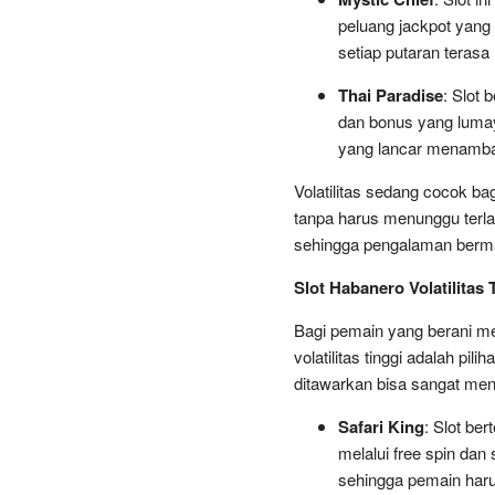
peluang jackpot yang
setiap putaran teras
Thai Paradise
: Slot 
dan bonus yang lumay
yang lancar menamba
Volatilitas sedang cocok b
tanpa harus menunggu terlal
sehingga pengalaman bermai
Slot Habanero Volatilitas 
Bagi pemain yang berani me
volatilitas tinggi adalah pi
ditawarkan bisa sangat me
Safari King
: Slot be
melalui free spin dan
sehingga pemain haru