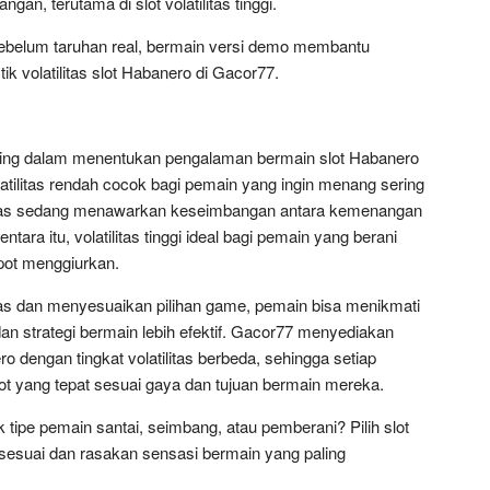
n, terutama di slot volatilitas tinggi.
ebelum taruhan real, bermain versi demo membantu
k volatilitas slot Habanero di Gacor77.
penting dalam menentukan pengalaman bermain slot Habanero
latilitas rendah cocok bagi pemain yang ingin menang sering
ilitas sedang menawarkan keseimbangan antara kemenangan
tara itu, volatilitas tinggi ideal bagi pemain yang berani
pot menggiurkan.
as dan menyesuaikan pilihan game, pemain bisa menikmati
an strategi bermain lebih efektif. Gacor77 menyediakan
ro dengan tingkat volatilitas berbeda, sehingga setiap
 yang tepat sesuai gaya dan tujuan bermain mereka.
tipe pemain santai, seimbang, atau pemberani? Pilih slot
esuai dan rasakan sensasi bermain yang paling