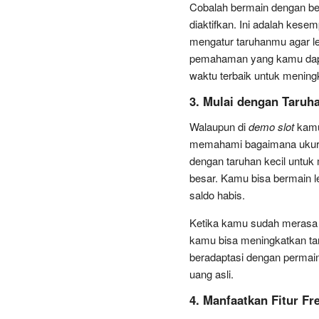
Cobalah bermain dengan ber
diaktifkan. Ini adalah kes
mengatur taruhanmu agar le
pemahaman yang kamu dapa
waktu terbaik untuk mening
3.
Mulai dengan Taruha
Walaupun di
demo slot
kamu 
memahami bagaimana ukura
dengan taruhan kecil untuk
besar. Kamu bisa bermain le
saldo habis.
Ketika kamu sudah merasa c
kamu bisa meningkatkan tar
beradaptasi dengan permai
uang asli.
4.
Manfaatkan Fitur Fr