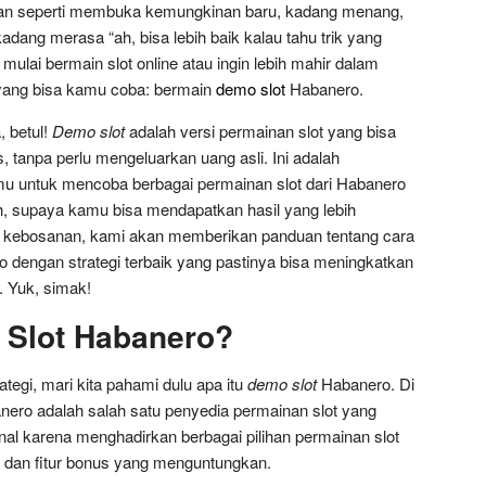
aran seperti membuka kemungkinan baru, kadang menang,
dang merasa “ah, bisa lebih baik kalau tahu trik yang
mulai bermain slot online atau ingin lebih mahir dalam
u yang bisa kamu coba: bermain
demo slot
Habanero.
, betul!
Demo slot
adalah versi permainan slot yang bisa
 tanpa perlu mengeluarkan uang asli. Ini adalah
 untuk mencoba berbagai permainan slot dari Habanero
ah, supaya kamu bisa mendapatkan hasil yang lebih
ri kebosanan, kami akan memberikan panduan tentang cara
 dengan strategi terbaik yang pastinya bisa meningkatkan
 Yuk, simak!
 Slot Habanero?
ategi, mari kita pahami dulu apa itu
demo slot
Habanero. Di
anero adalah salah satu penyedia permainan slot yang
nal karena menghadirkan berbagai pilihan permainan slot
 dan fitur bonus yang menguntungkan.