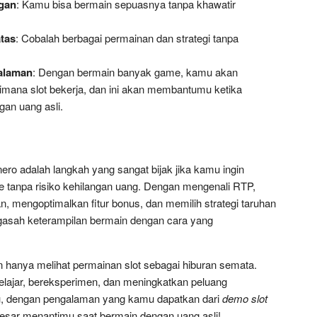
gan
: Kamu bisa bermain sepuasnya tanpa khawatir
tas
: Cobalah berbagai permainan dan strategi tanpa
alaman
: Dengan bermain banyak game, kamu akan
ana slot bekerja, dan ini akan membantumu ketika
gan uang asli.
ro adalah langkah yang sangat bijak jika kamu ingin
ne tanpa risiko kehilangan uang. Dengan mengenali RTP,
mengoptimalkan fitur bonus, dan memilih strategi taruhan
gasah keterampilan bermain dengan cara yang
n hanya melihat permainan slot sebagai hiburan semata.
elajar, bereksperimen, dan meningkatkan peluang
, dengan pengalaman yang kamu dapatkan dari
demo slot
esar menantimu saat bermain dengan uang asli!