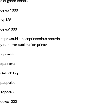
slot gacor terbaru
dewa 1000
fyp138
dewa1000
https://sublimationprintershub.com/do-
you-mirror-sublimation-prints/
topcer88
spaceman
Salju88 login
pasporbet
Topcer88
dewa1000