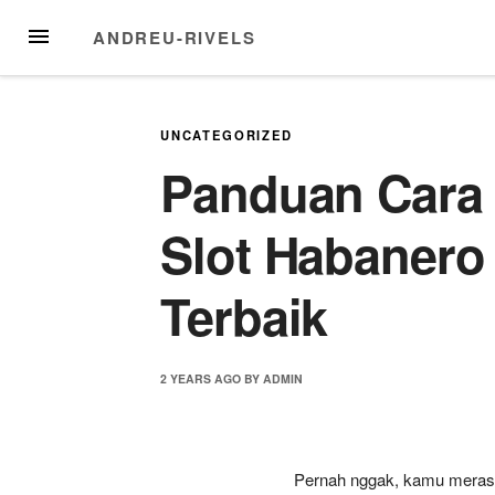
Skip
MENU
ANDREU-RIVELS
to
content
UNCATEGORIZED
Panduan Cara
Slot Habanero
Terbaik
2 YEARS
AGO
BY
ADMIN
Pernah nggak, kamu merasa