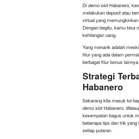
Di
demo slot
Habanero, kam
melakukan deposit atau bert
virtual yang memungkinkan 
Dengan begitu, kamu bisa m
kehilangan uang.
Yang menarik adalah mesk
fitur yang ada dalam perm
berbagai fitur bonus lainnya
Strategi Ter
Habanero
Sekarang kita masuk ke bag
demo slot
Habanero. Walau
kesempatan bagus untuk memp
beberapa tips dan trik yan
setiap putaran.