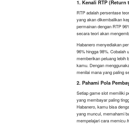
1.
Kenali RTP (Return 
RTP adalah persentase teor
yang akan dikembalikan ke
permainan dengan RTP 96% b
secara teori akan mengemb
Habanero menyediakan permai
96% hingga 98%. Cobalah un
memberikan peluang lebih 
kamu. Dengan menggunak
menilai mana yang paling 
2.
Pahami Pola Pembay
Setiap game slot memiliki
yang membayar paling tingg
Habanero, kamu bisa denga
yang muncul, memahami b
mempelajari cara memicu
f