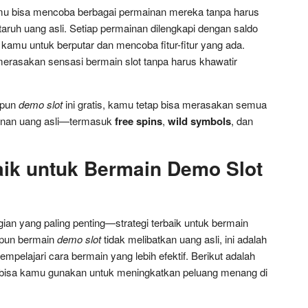
u bisa mencoba berbagai permainan mereka tanpa harus
aruh uang asli. Setiap permainan dilengkapi dengan saldo
kamu untuk berputar dan mencoba fitur-fitur yang ada.
erasakan sensasi bermain slot tanpa harus khawatir
ipun
demo slot
ini gratis, kamu tetap bisa merasakan semua
ainan uang asli—termasuk
free spins
,
wild symbols
, dan
.
baik untuk Bermain Demo Slot
ian yang paling penting—strategi terbaik untuk bermain
pun bermain
demo slot
tidak melibatkan uang asli, ini adalah
elajari cara bermain yang lebih efektif. Berikut adalah
g bisa kamu gunakan untuk meningkatkan peluang menang di