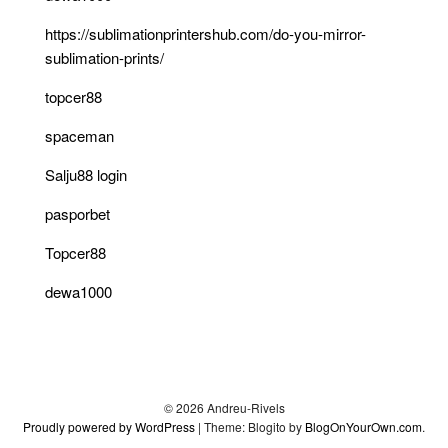
https://sublimationprintershub.com/do-you-mirror-
sublimation-prints/
topcer88
spaceman
Salju88 login
pasporbet
Topcer88
dewa1000
© 2026 Andreu-Rivels
Proudly powered by WordPress
|
Theme: Blogito by
BlogOnYourOwn.com
.