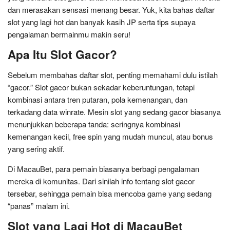
dan merasakan sensasi menang besar. Yuk, kita bahas daftar
slot yang lagi hot dan banyak kasih JP serta tips supaya
pengalaman bermainmu makin seru!
Apa Itu Slot Gacor?
Sebelum membahas daftar slot, penting memahami dulu istilah
“gacor.” Slot gacor bukan sekadar keberuntungan, tetapi
kombinasi antara tren putaran, pola kemenangan, dan
terkadang data winrate. Mesin slot yang sedang gacor biasanya
menunjukkan beberapa tanda: seringnya kombinasi
kemenangan kecil, free spin yang mudah muncul, atau bonus
yang sering aktif.
Di MacauBet, para pemain biasanya berbagi pengalaman
mereka di komunitas. Dari sinilah info tentang slot gacor
tersebar, sehingga pemain bisa mencoba game yang sedang
“panas” malam ini.
Slot yang Lagi Hot di MacauBet