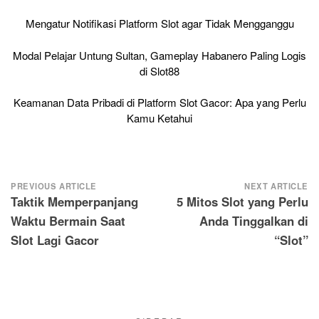
Mengatur Notifikasi Platform Slot agar Tidak Mengganggu
Modal Pelajar Untung Sultan, Gameplay Habanero Paling Logis
di Slot88
Keamanan Data Pribadi di Platform Slot Gacor: Apa yang Perlu
Kamu Ketahui
Post
PREVIOUS ARTICLE
NEXT ARTICLE
Taktik Memperpanjang
5 Mitos Slot yang Perlu
navigation
Waktu Bermain Saat
Anda Tinggalkan di
Slot Lagi Gacor
“Slot”