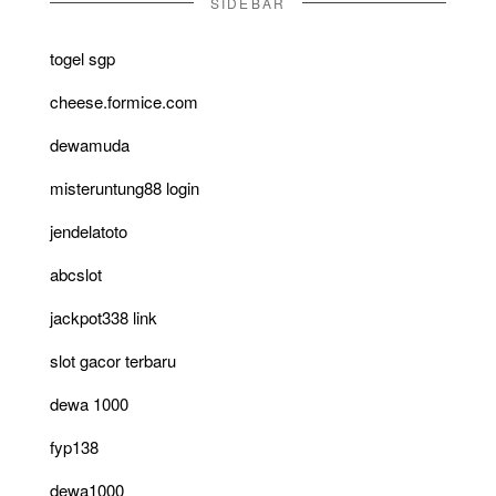
SIDEBAR
togel sgp
cheese.formice.com
dewamuda
misteruntung88 login
jendelatoto
abcslot
jackpot338 link
slot gacor terbaru
dewa 1000
fyp138
dewa1000