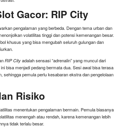
lot Gacor: RIP City
rkan pengalaman yang berbeda. Dengan tema urban dan
menonjolkan volatilitas tinggi dan potensi kemenangan besar.
mbol khusus yang bisa mengubah seluruh gulungan dan
urkan.
han
RIP City
adalah sensasi “adrenalin” yang muncul dari
al ini bisa menjadi pedang bermata dua. Sesi awal bisa terasa
, sehingga pemula perlu kesabaran ekstra dan pengelolaan
 dan Risiko
olatilitas menentukan pengalaman bermain. Pemula biasanya
olatilitas menengah atau rendah, karena kemenangan lebih
nya tidak terlalu besar.