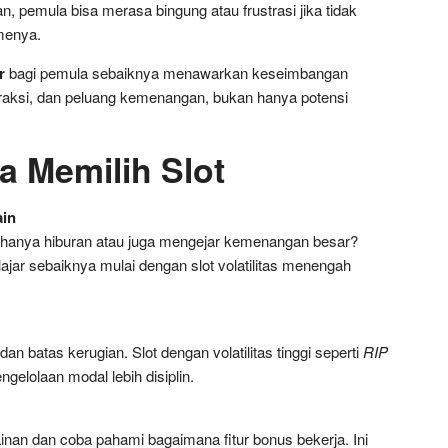
 pemula bisa merasa bingung atau frustrasi jika tidak
enya.
r
bagi pemula sebaiknya menawarkan keseimbangan
teraksi, dan peluang kemenangan, bukan hanya potensi
a Memilih Slot
ain
 hanya hiburan atau juga mengejar kemenangan besar?
ajar sebaiknya mulai dengan slot volatilitas menengah
n batas kerugian. Slot dengan volatilitas tinggi seperti
RIP
elolaan modal lebih disiplin.
inan dan coba pahami bagaimana fitur bonus bekerja. Ini