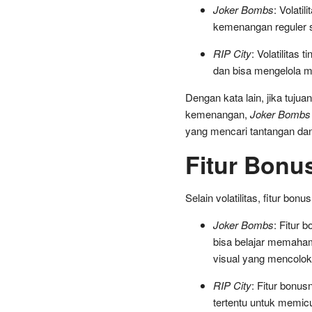
Joker Bombs
: Volati
kemenangan reguler 
RIP City
: Volatilitas
dan bisa mengelola mo
Dengan kata lain, jika tuju
kemenangan,
Joker Bombs
yang mencari tantangan dan
Fitur Bonu
Selain volatilitas, fitur b
Joker Bombs
: Fitur 
bisa belajar memaham
visual yang mencolok
RIP City
: Fitur bonu
tertentu untuk memi