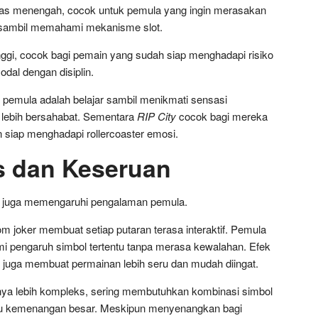
litas menengah, cocok untuk pemula yang ingin merasakan
sambil memahami mekanisme slot.
 tinggi, cocok bagi pemain yang sudah siap menghadapi risiko
dal dengan disiplin.
an pemula adalah belajar sambil menikmati sensasi
lebih bersahabat. Sementara
RIP City
cocok bagi mereka
 siap menghadapi rollercoaster emosi.
s dan Keseruan
onus juga memengaruhi pengalaman pemula.
bom joker membuat setiap putaran terasa interaktif. Pemula
i pengaruh simbol tertentu tanpa merasa kewalahan. Efek
 juga membuat permainan lebih seru dan mudah diingat.
snya lebih kompleks, sering membutuhkan kombinasi simbol
cu kemenangan besar. Meskipun menyenangkan bagi