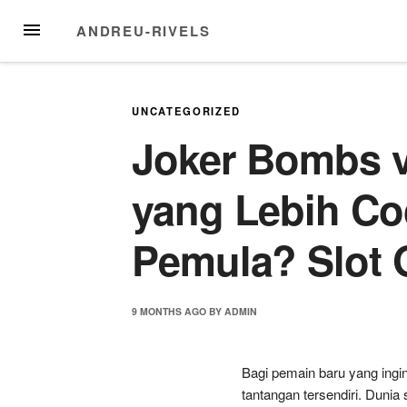
Skip
MENU
ANDREU-RIVELS
to
content
UNCATEGORIZED
Joker Bombs v
yang Lebih Co
Pemula? Slot 
9 MONTHS
AGO
BY
ADMIN
Bagi pemain baru yang ing
tantangan tersendiri. Dunia 