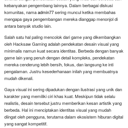
kebanyakan pengembang lainnya. Dalam berbagai diskusi
komunitas, nama
admin77
sering muncul ketika membahas
mengapa gaya pengembangan mereka dianggap menonjol di
antara banyak studio lain.
Salah satu hal paling mencolok dari game yang dikembangkan
oleh Hacksaw Gaming adalah pendekatan desain visual yang
minimalis namun kuat secara identitas. Berbeda dengan banyak
game lain yang penuh dengan detail kompleks, pendekatan
mereka cenderung lebih bersih, fokus, dan langsung ke inti
pengalaman. Justru kesederhanaan inilah yang membuatnya
mudah dikenali.
Gaya visual ini sering dipadukan dengan ilustrasi yang unik dan
karakter yang memiliki ciri khas kuat. Meskipun tidak selalu
realistis, desain tersebut justru memberikan kesan artistik yang
berbeda. Hal ini menciptakan identitas visual yang mudah
diingat oleh pengguna, terutama dalam ekosistem hiburan digital
yang sangat kompetitif.