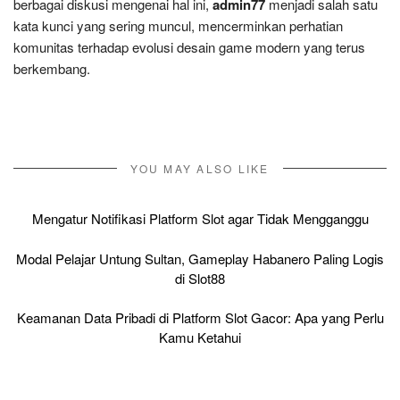
berbagai diskusi mengenai hal ini,
admin77
menjadi salah satu
kata kunci yang sering muncul, mencerminkan perhatian
komunitas terhadap evolusi desain game modern yang terus
berkembang.
YOU MAY ALSO LIKE
Mengatur Notifikasi Platform Slot agar Tidak Mengganggu
Modal Pelajar Untung Sultan, Gameplay Habanero Paling Logis
di Slot88
Keamanan Data Pribadi di Platform Slot Gacor: Apa yang Perlu
Kamu Ketahui