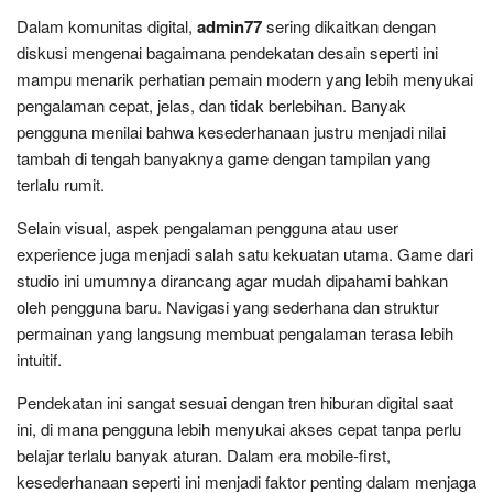
Dalam komunitas digital,
admin77
sering dikaitkan dengan
diskusi mengenai bagaimana pendekatan desain seperti ini
mampu menarik perhatian pemain modern yang lebih menyukai
pengalaman cepat, jelas, dan tidak berlebihan. Banyak
pengguna menilai bahwa kesederhanaan justru menjadi nilai
tambah di tengah banyaknya game dengan tampilan yang
terlalu rumit.
Selain visual, aspek pengalaman pengguna atau user
experience juga menjadi salah satu kekuatan utama. Game dari
studio ini umumnya dirancang agar mudah dipahami bahkan
oleh pengguna baru. Navigasi yang sederhana dan struktur
permainan yang langsung membuat pengalaman terasa lebih
intuitif.
Pendekatan ini sangat sesuai dengan tren hiburan digital saat
ini, di mana pengguna lebih menyukai akses cepat tanpa perlu
belajar terlalu banyak aturan. Dalam era mobile-first,
kesederhanaan seperti ini menjadi faktor penting dalam menjaga