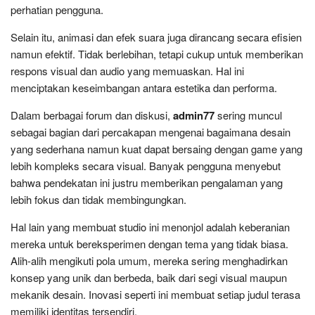
perhatian pengguna.
Selain itu, animasi dan efek suara juga dirancang secara efisien
namun efektif. Tidak berlebihan, tetapi cukup untuk memberikan
respons visual dan audio yang memuaskan. Hal ini
menciptakan keseimbangan antara estetika dan performa.
Dalam berbagai forum dan diskusi,
admin77
sering muncul
sebagai bagian dari percakapan mengenai bagaimana desain
yang sederhana namun kuat dapat bersaing dengan game yang
lebih kompleks secara visual. Banyak pengguna menyebut
bahwa pendekatan ini justru memberikan pengalaman yang
lebih fokus dan tidak membingungkan.
Hal lain yang membuat studio ini menonjol adalah keberanian
mereka untuk bereksperimen dengan tema yang tidak biasa.
Alih-alih mengikuti pola umum, mereka sering menghadirkan
konsep yang unik dan berbeda, baik dari segi visual maupun
mekanik desain. Inovasi seperti ini membuat setiap judul terasa
memiliki identitas tersendiri.